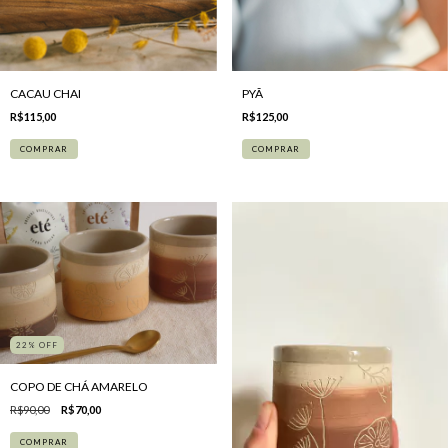
CACAU CHAI
PYÃ
R$115,00
R$125,00
22
%
OFF
COPO DE CHÁ AMARELO
R$90,00
R$70,00
COMPRAR